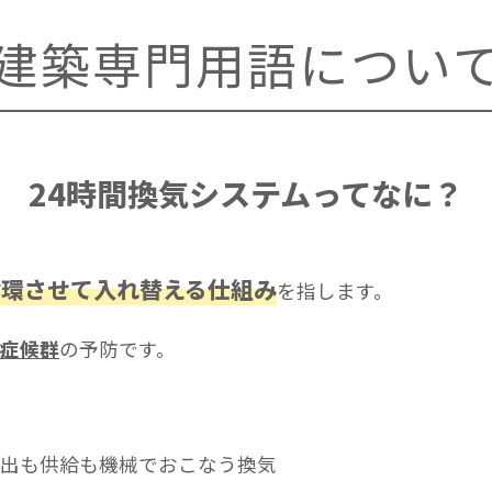
建築専門用語につい
24時間換気システムってなに？
循環させて入れ替える仕組み
を指します。
ス症候群
の予防です。
排出も供給も機械でおこなう換気