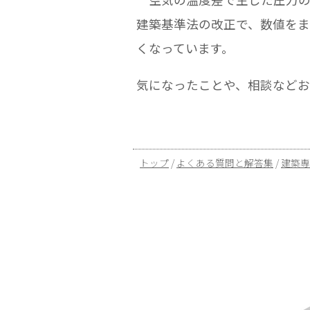
建築基準法の改正で、数値を
くなっています。
気になったことや、相談など
現
トップ
/
よくある質問と解答集
/
建築専
在
の
位
置：