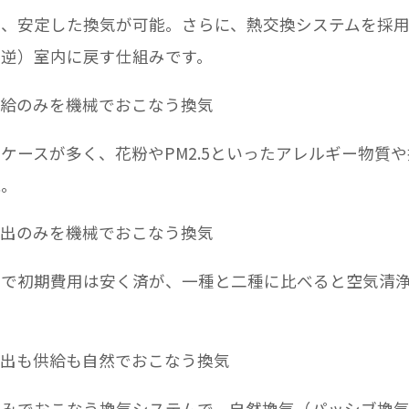
、安定した換気が可能。さらに、熱交換システムを採用
逆）室内に戻す仕組みです。
供給のみを機械でおこなう換気
ースが多く、花粉やPM2.5といったアレルギー物質
能。
排出のみを機械でおこなう換気
で初期費用は安く済が、一種と二種に比べると空気清浄
排出も供給も自然でおこなう換気
みでおこなう換気システムで、自然換気（パッシブ換気