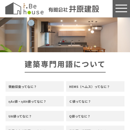
このページの本文へ
建築専門用語について
微動探査ってなに？
HEMS（ヘムス）ってなに？
ηAc値・ηAh値ってなに？
Ｃ値ってなに？
UA値ってなに？
Q値ってなに？