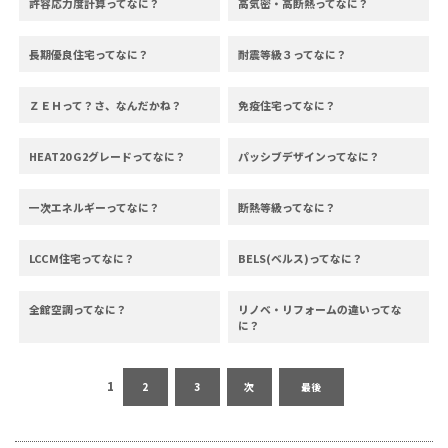
許容応力度計算ってなに？
高気密・高断熱ってなに？
長期優良住宅ってなに？
耐震等級３ってなに？
ＺＥＨって？さ、なんだかね？
免疫住宅ってなに？
HEAT20 G2グレードってなに？
パッシブデザインってなに？
一次エネルギーってなに？
断熱等級ってなに？
LCCM住宅ってなに？
BELS(ベルス)ってなに？
全館空調ってなに？
リノベ・リフォームの違いってな
に？
1
2
3
次
最後