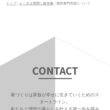
現
トップ
/
よくある質問と解答集
/
建築専門用語について
在
の
位
置：
C
ONTAC
T
家づくりは家族が幸せに生きていくためのス
タートライン。
私たちと理想の暮らしを叶える第一歩を踏み