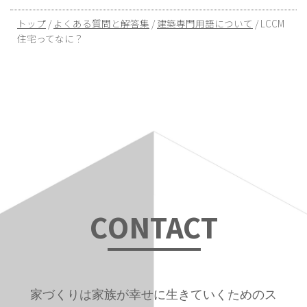
現
トップ
/
よくある質問と解答集
/
建築専門用語について
/
LCCM
在
住宅ってなに？
の
位
置：
C
ONTAC
T
家づくりは家族が幸せに生きていくためのス