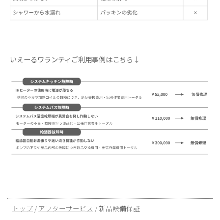
いえーるワランティご利用事例はこちら↓
現
トップ
/
アフターサービス
/
新品設備保証
在