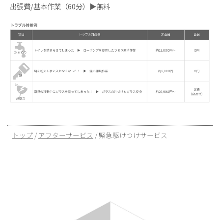
出張費/基本作業（60分）▶無料
現
トップ
/
アフターサービス
/
緊急駆けつけサービス
在
の
位
置：