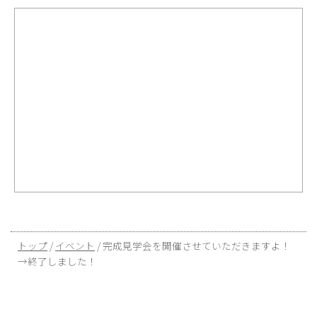
現
トップ
/
イベント
/
完成見学会を開催させていただきますよ！
在
→終了しました！
の
位
置：