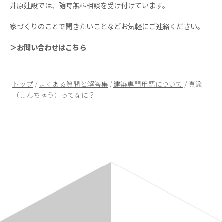
井原建設では、随時無料相談を受け付けています。
家づくりのことで聞きたいことなどお気軽にご連絡ください。
＞お問い合わせはこちら
現
トップ
/
よくある質問と解答集
/
建築専門用語について
/
真鍮
在
（しんちゅう）ってなに？
の
位
置：