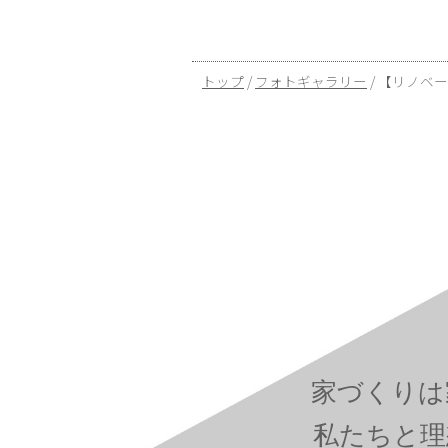
現
トップ
/
フォトギャラリー
/
【リノベー
在
の
位
置：
家づくりは
私たちと理