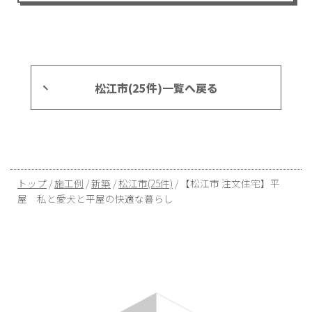
松江市(25件)一覧へ戻る
現
トップ
/
施工例
/
新築
/
松江市(25件)
/
【松江市 注文住宅】平
在
屋 私と愛犬と平屋の快適な暮らし
の
位
置：