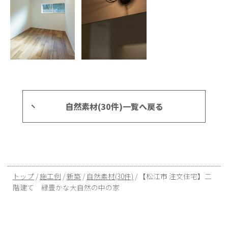
自然素材(30件)一覧へ戻る
現
トップ
/
施工例
/
新築
/
自然素材(30件)
/
【松江市 注文住宅】二
在
階建て 緑豊かな大自然の中の家
の
位
置：