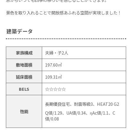
景色を取り入れることで開放感あふれる空間が実現しました！
建築データ
家族構成
夫婦・子2人
敷地面積
197.60㎡
延床面積
109.31㎡
BELS
☆☆☆☆☆
長期優良住宅、耐震等級3、HEAT20 G2
性能
Q値/1.29、UA値/0.34、ηAc値/1.1、C
値/0.08