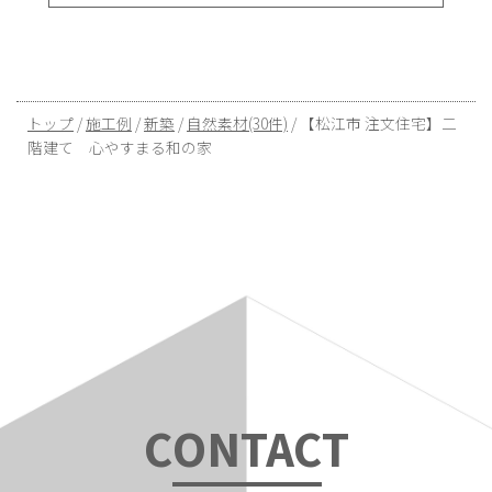
現
トップ
/
施工例
/
新築
/
自然素材(30件)
/
【松江市 注文住宅】二
在
階建て 心やすまる和の家
の
位
置：
C
ONTAC
T