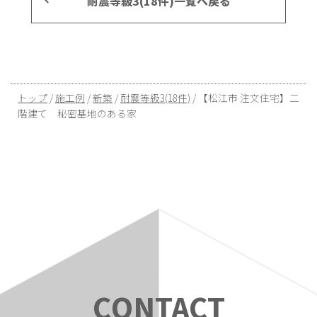
耐震等級3(18件)一覧へ戻る
現
トップ
/
施工例
/
新築
/
耐震等級3(18件)
/
【松江市 注文住宅】二
在
階建て 秘密基地のある家
の
位
置：
C
ONTAC
T