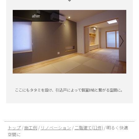
after
ここにもタタミを設け、引込戸によって個室8帖と繋がる空間に。
現
トップ
/
施工例
/
リノベーション
/
二階建て(11件)
/
明るく快適
在
空間に