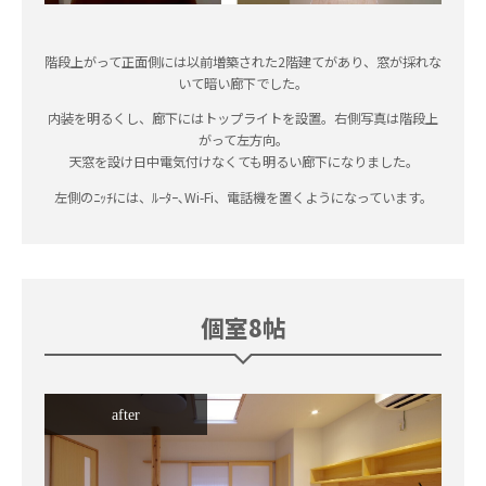
階段上がって正面側には以前増築された2階建てがあり、窓が採れな
いて暗い廊下でした。
内装を明るくし、廊下にはトップライトを設置。右側写真は階段上
がって左方向。
天窓を設け日中電気付けなくても明るい廊下になりました。
左側のﾆｯﾁには、ﾙｰﾀｰ､Wi-Fi、電話機を置くようになっています。
個室8帖
after