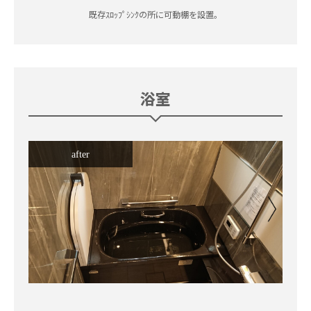
既存ｽﾛｯﾌﾟｼﾝｸの所に可動棚を設置。
浴室
after