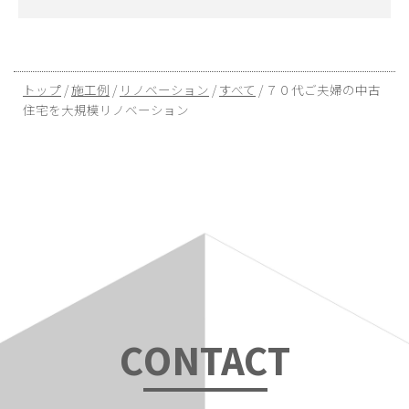
現
トップ
/
施工例
/
リノベーション
/
すべて
/
７０代ご夫婦の中古
在
住宅を大規模リノベーション
の
位
置：
C
ONTAC
T