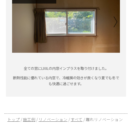
全ての窓にLIXILの内窓インプラスを取り付けました。
断熱性能に優れている内窓で、冷暖房の効きが良くなり夏でも冬で
も快適に過ごせます。
現
トップ
/
施工例
/
リノベーション
/
すべて
/
離れリノベーション
在