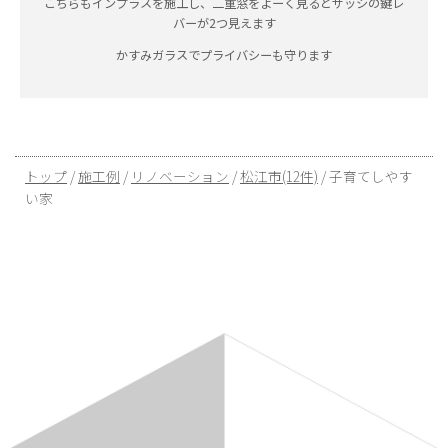
こちらもインプラスを施工し、二重窓をよーく見るとサッシの鍵レ
バーが2つ見えます
かすみガラスでプライバシーも守ります
現
トップ
/
施工例
/
リノベーション
/
松江市(12件)
/
子育てしやす
在
い家
の
位
置：