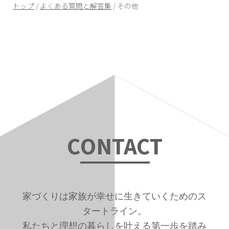
現
トップ
/
よくある質問と解答集
/
その他
在
の
位
置：
C
ONTAC
T
家づくりは家族が幸せに生きていくためのス
タートライン。
私たちと理想の暮らしを叶える第一歩を踏み