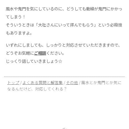
​風水や鬼門を気にしているのに、どうしても動線が鬼門にかかっ
てしまう！
​そういうときは「大社さんにいって拝んでもらう」という必殺技
もありますよ。
​いずれにしましても、しっかりと対応させていただきますので、
どうぞお気軽に
ご相談
ください。
じっくり話していきましょう☆
現
トップ
/
よくある質問と解答集
/
その他
/
風水とか鬼門とか気に
在
なるんだけど、対応してくれる？
の
位
置：