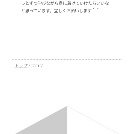
っとずつ学びながら身に着けていけたらいいな
と思っています。宜しくお願いします＾＾
現
トップ
/
ブログ
在
の
位
置：