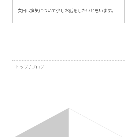
次回は換気について少しお話をしたいと思います。
現
トップ
/
ブログ
在
の
位
置：