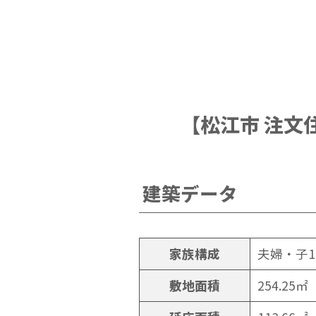
【松江市 注文
建築データ
家族構成
夫婦・子
敷地面積
254.25㎡