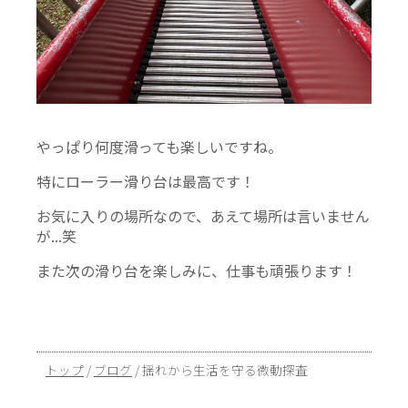
やっぱり何度滑っても楽しいですね。
特にローラー滑り台は最高です！
お気に入りの場所なので、あえて場所は言いません
が...笑
また次の滑り台を楽しみに、仕事も頑張ります！
現
トップ
/
ブログ
/
揺れから生活を守る微動探査
在