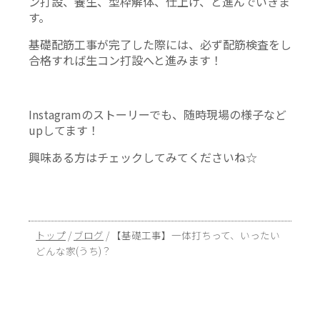
ン打設、養生、型枠解体、仕上げ、と進んでいきま
す。
基礎配筋工事が完了した際には、必ず配筋検査をし
合格すれば生コン打設へと進みます！
Instagramのストーリーでも、随時現場の様子など
upしてます！
興味ある方はチェックしてみてくださいね☆
現
トップ
/
ブログ
/
【基礎工事】一体打ちって、いったい
在
どんな家(うち)？
の
位
置：