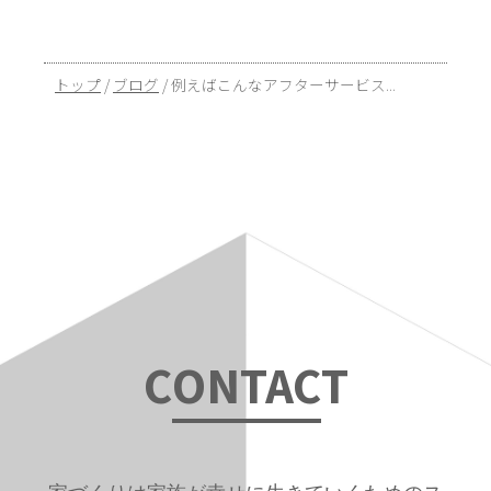
現
トップ
/
ブログ
/
例えばこんなアフターサービス...
在
の
位
置：
C
ONTAC
T