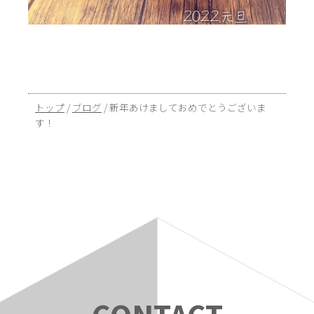
現
トップ
/
ブログ
/
新年あけましておめでとうございま
在
す！
の
位
置：